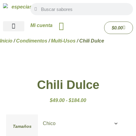
Mi cuenta
$
0.00
Quiénes Somos
Inicio
/
Condimentos
/
Multi-Usos
/ Chili Dulce
Chili Dulce
$
49.00
-
$
184.00
Tamaños