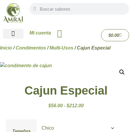
Mi cuenta
$
0.00
Quiénes Somos
Inicio
/
Condimentos
/
Multi-Usos
/ Cajun Especial
Cajun Especial
$
56.00
-
$
212.00
Tamaños