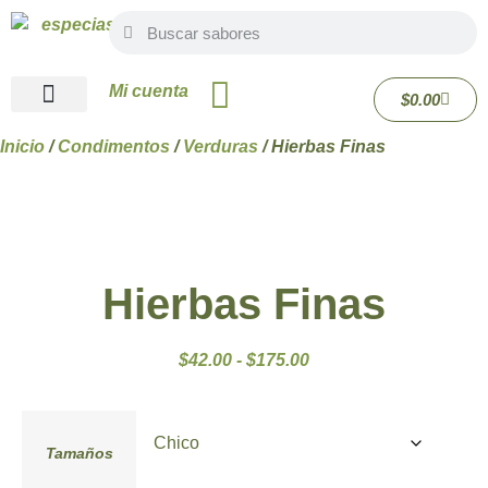
Mi cuenta
$
0.00
Quiénes Somos
Inicio
/
Condimentos
/
Verduras
/ Hierbas Finas
Hierbas Finas
$
42.00
-
$
175.00
Tamaños