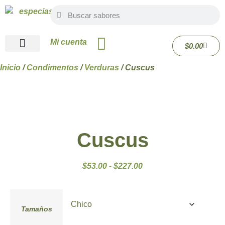
Mi cuenta
$
0.00
Quiénes Somos
Inicio
/
Condimentos
/
Verduras
/ Cuscus
Cuscus
$
53.00
-
$
227.00
Tamaños