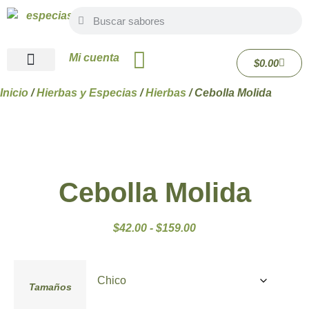
Mi cuenta
$
0.00
Quiénes Somos
Inicio
/
Hierbas y Especias
/
Hierbas
/ Cebolla Molida
Cebolla Molida
$
42.00
-
$
159.00
Tamaños