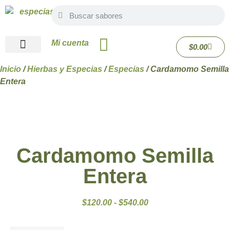
Mi cuenta
$
0.00
Quiénes Somos
Inicio
/
Hierbas y Especias
/
Especias
/ Cardamomo Semilla
Entera
Cardamomo Semilla
Entera
$
120.00
-
$
540.00